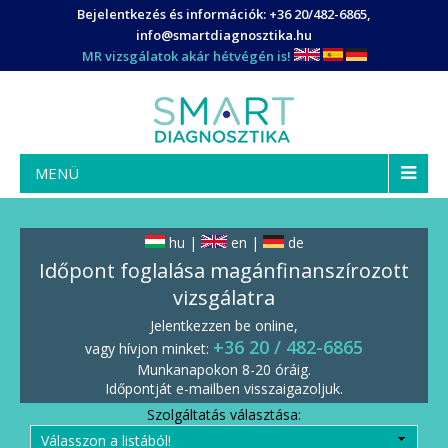
Bejelentkezés és információk:
+36 20/482-6865
,
info@smartdiagnosztika.hu
MR vizsgálatok akár hétvégén is!
MENÜ
hu
|
en
|
de
Időpont foglalása magánfinanszírozott
vizsgálatra
Jelentkezzen be online,
+36 20 / 482-6865
vagy hívjon minket
:
Munkanapokon 8-20 óráig.
Időpontját e-mailben visszaigazoljuk.
Szolgáltatás választása: